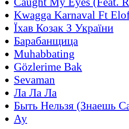
Caught My Eyes (Feat. 
Kwagga Karnaval Ft Elof
Їхав Козак З України
Барабанщица
Muhabbating
Gözlerime Bak
Sevaman
Ла Ла Ла
Быть Нельзя (Знаешь С
Ау